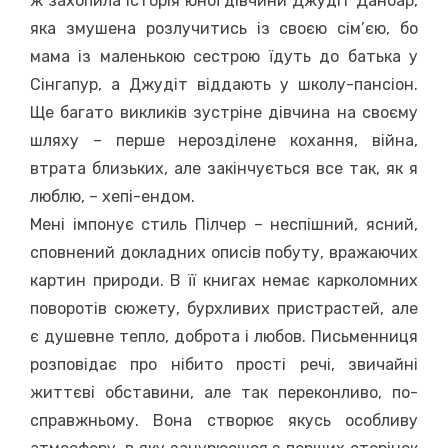
ж захопила історія юної дівчини Джудіт Данбар,
яка змушена розлучитись із своєю сім’єю, бо
мама із маленькою сестрою їдуть до батька у
Сінгапур, а Джудіт віддають у школу-пансіон.
Ще багато викликів зустріне дівчина на своєму
шляху – перше нерозділене кохання, війна,
втрата близьких, але закінчується все так, як я
люблю, – хепі-ендом.
Мені імпонує стиль Пілчер – неспішний, ясний,
сповнений докладних описів побуту, вражаючих
картин природи. В її книгах немає карколомних
поворотів сюжету, бурхливих пристрастей, але
є душевне тепло, доброта і любов. Письменниця
розповідає про нібито прості речі, звичайні
життєві обставини, але так переконливо, по-
справжньому. Вона створює якусь особливу