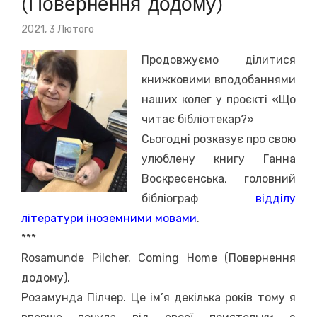
(Повернення додому)
Posted
2021, 3 Лютого
on
Продовжуємо ділитися
книжковими вподобаннями
наших колег у проєкті «Що
читає бібліотекар?»
Сьогодні розказує про свою
улюблену книгу Ганна
Воскресенська, головний
бібліограф
відділу
літератури іноземними мовами
.
***
Rosamunde Pilcher. Coming Home (Повернення
додому).
Розамунда Пілчер. Це ім’я декілька років тому я