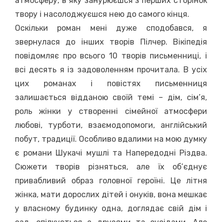
атмосферу, в яку занурюєшся з перших сторінок
твору і насолоджуєшся нею до самого кінця.
Оскільки роман мені дуже сподобався, я
звернулася до інших творів Пілчер. Вікіпедія
повідомляє про всього 10 творів письменниці, і
всі десять я із задоволенням прочитала. В усіх
цих романах і повістях письменниця
залишається відданою своїй темі – дім, сім’я,
роль жінки у створенні сімейної атмосфери
любові, турботи, взаємодопомоги, англійський
побут, традиції. Особливо вдалими на мою думку
є романи Шукачі мушлі та Напередодні Різдва.
Сюжети творів різняться, але їх об’єднує
привабливий образ головної героїні. Це літня
жінка, мати дорослих дітей і онуків, вона мешкає
у власному будинку одна, доглядає свій дім і