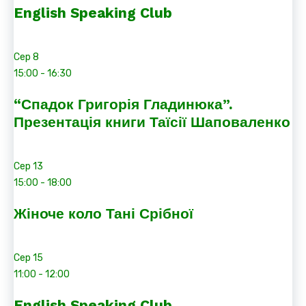
English Speaking Club
Сер
8
15:00
-
16:30
“Спадок Григорія Гладинюка”.
Презентація книги Таїсії Шаповаленко
Сер
13
15:00
-
18:00
Жіноче коло Тані Срібної
Сер
15
11:00
-
12:00
English Speaking Club