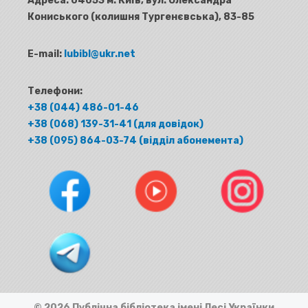
Адреса:
04053 м. Київ, вул. Олександра
Кониського (колишня Тургенєвська), 83-85
E-mail:
lubibl@ukr.net
Телефони:
+38 (044) 486-01-46
+38 (068) 139-31-41 (для довідок)
+38 (095) 864-03-74 (відділ абонемента)
© 2026 Публічна бібліотека імені Лесі Українки