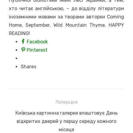
Публічної бібліотеки імені Лесі Українки, а тим,
хто читає англійською, – до відділу літератури
іноземними мовами за творами авторки Coming
Home, September, Wild Mountain Thyme. HAPPY
READING!
Facebook
Pinterest
Shares
Навігація
Попередня
записів
Previous
Київська картинна галерея влаштовує День
post:
відкритих дверей у першу середу кожного
місяця