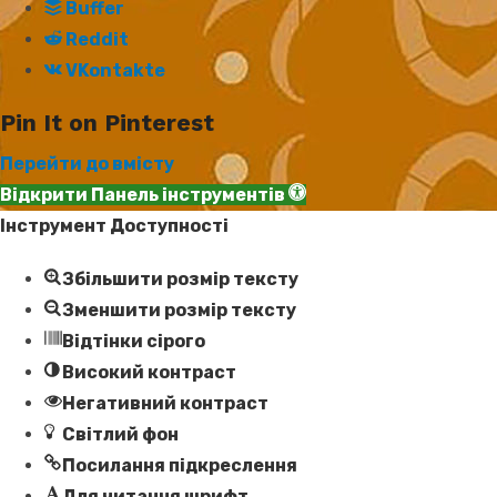
Buffer
Reddit
VKontakte
Pin It on Pinterest
Перейти до вмісту
Відкрити Панель інструментів
Інструмент Доступності
Збільшити розмір тексту
Зменшити розмір тексту
Відтінки сірого
Високий контраст
Негативний контраст
Світлий фон
Посилання підкреслення
Для читання шрифт