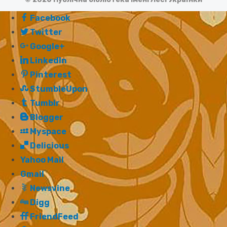
Facebook
Twitter
Google+
LinkedIn
Pinterest
StumbleUpon
Tumblr
Blogger
Myspace
Delicious
Yahoo Mail
Gmail
Newsvine
Digg
FriendFeed