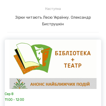
Наступна
Next
Зірки читають Лесю Українку. Олександр
post:
Биструшкін
Сер
8
11:00
-
12:00