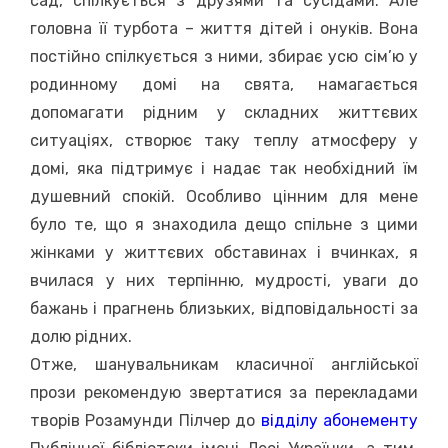
сад, спілкується з друзями та сусідами. Але
головна її турбота – життя дітей і онуків. Вона
постійно спілкується з ними, збирає усю сім’ю у
родинному домі на свята, намагається
допомагати рідним у складних життєвих
ситуаціях, створює таку теплу атмосферу у
домі, яка підтримує і надає так необхідний їм
душевний спокій. Особливо цінним для мене
було те, що я знаходила дещо спільне з цими
жінками у життєвих обставинах і вчинках, я
вчилася у них терпінню, мудрості, уваги до
бажань і прагнень близьких, відповідальності за
долю рідних.
Отже, шанувальникам класичної англійської
прози рекомендую звертатися за перекладами
творів Розамунди Пілчер до
відділу абонементу