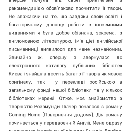
вперше почула від своєї приятельки з
рекомендацією обов’язково прочитати її твори.
Не зважаючи на те, що завдяки своїй освіті і
багаторічному досвіду роботи з іноземними
виданнями я була добре обізнана, зокрема, із
англомовною літературою, ім’я цієї англійської
письменниці виявилося для мене незнайомим.
Звичайно ж, спершу я звернулася до
електронного каталогу публічних бібліотек
Києва і знайшла досить багато її творів як мовою
оригіналу, так і у перекладі російською в
загальному фонді нашої бібліотеки та у кількох
бібліотеках мережі. Отже, моє знайомство з
творчістю Розамунди Пілчер почалося з роману
Coming Home (Повернення додому). Дія роману
починається у передвоєнній Англії. Мене одразу