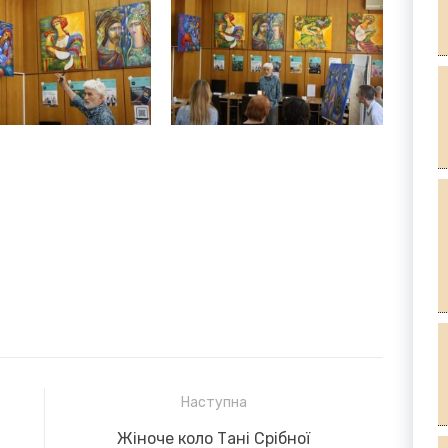
Наступна
Next
Жіноче коло Тані Срібної