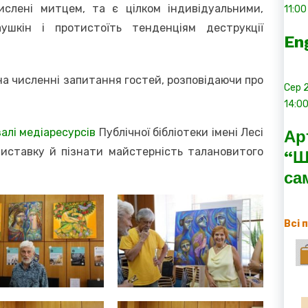
мислені митцем, та є цілком індивідуальними,
11:00
шкін і протистоїть тенденціям деструкції
En
на численні запитання гостей, розповідаючи про
Сер
14:0
залі медіаресурсів
Публічної бібліотеки імені Лесі
Ар
виставку й пізнати майстерність талановитого
“Ш
са
Всі 