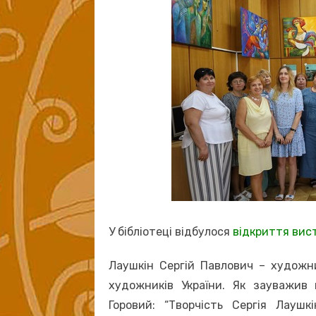
У бібліотеці відбулося
відкриття вист
Лаушкін Сергій Павлович – художник
художників України. Як зауважив 
Горовий: “Творчість Сергія Лаушк