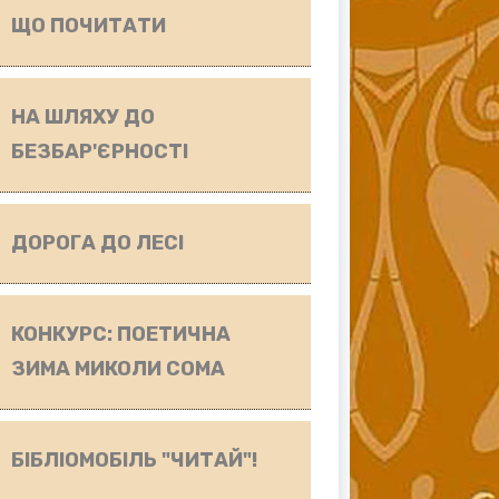
ЩО ПОЧИТАТИ
НА ШЛЯХУ ДО
БЕЗБАР'ЄРНОСТІ
ДОРОГА ДО ЛЕСІ
КОНКУРС: ПОЕТИЧНА
ЗИМА МИКОЛИ СОМА
БІБЛІОМОБІЛЬ "ЧИТАЙ"!