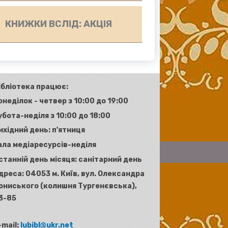
КНИЖКИ ВСЛІД: АКЦІЯ
ібліотека працює:
онеділок - четвер з 10:00 до 19:00
убота-неділя з 10:00 до 18:00
ихідний день: п'ятниця
ала медіаресурсів-неділя
станній день місяця: санітарний день
дреса:
04053 м. Київ, вул. Олександра
ониського (колишня Тургенєвська),
3-85
-mail:
lubibl@ukr.net