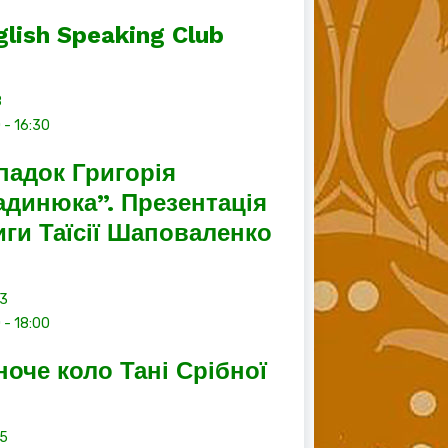
glish Speaking Club
8
0
-
16:30
падок Григорія
адинюка”. Презентація
иги Таїсії Шаповаленко
13
0
-
18:00
ноче коло Тані Срібної
15