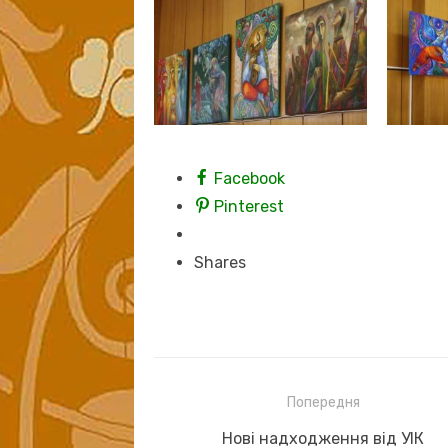
Facebook
Pinterest
Shares
Навігація
Попередня
записів
Previous
Нові надходження від УІК