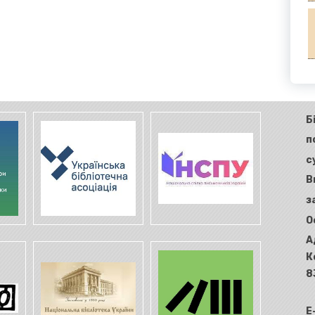
Б
п
с
В
з
О
А
К
8
E