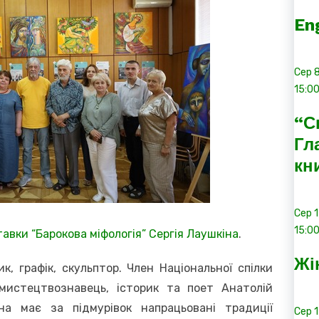
En
Сер
15:0
“С
Гл
кн
Сер
15:0
авки “Барокова міфологія” Сергія Лаушкіна
.
Жі
, графік, скульптор. Член Національної спілки
мистецтвознавець, історик та поет Анатолій
іна має за підмурівок напрацьовані традиції
Сер