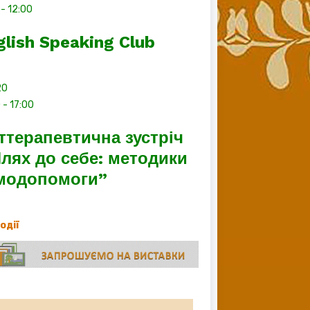
-
12:00
glish Speaking Club
20
0
-
17:00
ттерапевтична зустріч
лях до себе: методики
модопомоги”
події