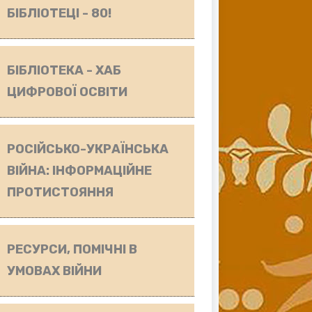
БІБЛІОТЕЦІ - 80!
БІБЛІОТЕКА - ХАБ
ЦИФРОВОЇ ОСВІТИ
РОСІЙСЬКО-УКРАЇНСЬКА
ВІЙНА: ІНФОРМАЦІЙНЕ
ПРОТИСТОЯННЯ
РЕСУРСИ, ПОМІЧНІ В
УМОВАХ ВІЙНИ