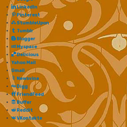
LinkedIn
Pinterest
StumbleUpon
Tumblr
Blogger
Myspace
Delicious
Yahoo Mail
Gmail
Newsvine
Digg
FriendFeed
Buffer
Reddit
VKontakte