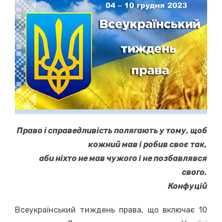
Право і справедливість полягають у тому, щоб
кожний мав і робив своє так,
аби ніхто не мав чужого і не позбавлявся
свого.
Конфуцій
Всеукраїнський тиждень права, що включає 10