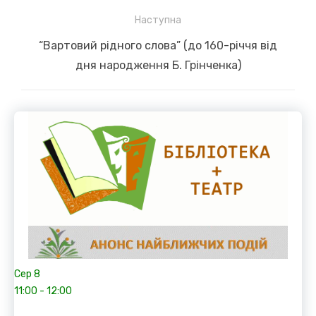
post:
Наступна
Next
“Вартовий рідного слова” (до 160-річчя від
post:
дня народження Б. Грінченка)
Сер
8
11:00
-
12:00