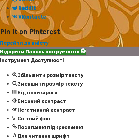
Reddit
VKontakte
Pin It on Pinterest
Перейти до вмісту
Відкрити Панель інструментів
Інструмент Доступності
Збільшити розмір тексту
Зменшити розмір тексту
Відтінки сірого
Високий контраст
Негативний контраст
Світлий фон
Посилання підкреслення
Для читання шрифт