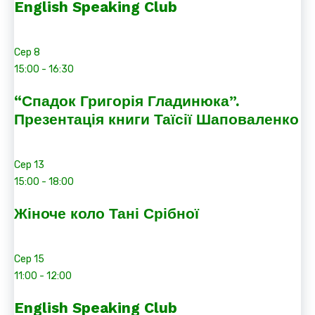
English Speaking Club
Сер
8
15:00
-
16:30
“Спадок Григорія Гладинюка”.
Презентація книги Таїсії Шаповаленко
Сер
13
15:00
-
18:00
Жіноче коло Тані Срібної
Сер
15
11:00
-
12:00
English Speaking Club