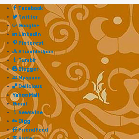
Facebook
Twitter
Google+
LinkedIn
Pinterest
StumbleUpon
Tumblr
Blogger
Myspace
Delicious
Yahoo Mail
Gmail
Newsvine
Digg
FriendFeed
Buffer