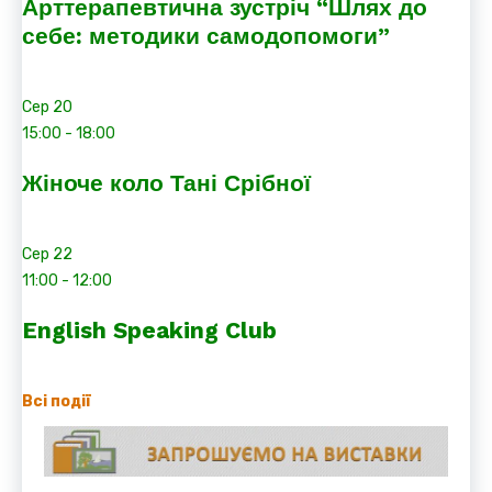
Арттерапевтична зустріч “Шлях до
себе: методики самодопомоги”
Сер
20
15:00
-
18:00
Жіноче коло Тані Срібної
Сер
22
11:00
-
12:00
English Speaking Club
Всі події