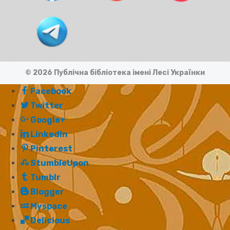
© 2026 Публічна бібліотека імені Лесі Українки
Facebook
Twitter
Google+
LinkedIn
Pinterest
StumbleUpon
Tumblr
Blogger
Myspace
Delicious