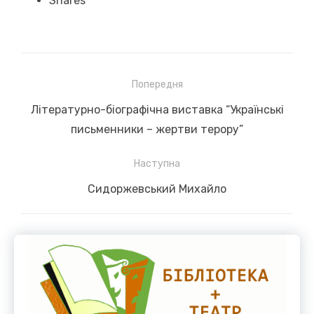
Shares
Навігація
Попередня
записів
Previous
Літературно-біографічна виставка “Українські
post:
письменники – жертви терору”
Наступна
Next
Сидоржевський Михайло
post: