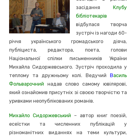
засідання
Клубу
бібліотекарів
відбулася творча
зустріч із нагоди 60-
річчя українського громадського діяча,
публіциста, редактора, поета, голови
Національної спілки письменників України
Михайла Сидоржевського. Зустріч проходила у
теплому та дружньому колі. Ведучий
В
асиль
Фольварочний
надав слово самому ювілярові,
який ознайомив присутніх зі своєю творчістю та
уривками неопублікованих романів.
Михайло Сидоржевський
– автор книг поезій,
есеїстки та численних публікацій у
різноманітних виданнях на теми культури,