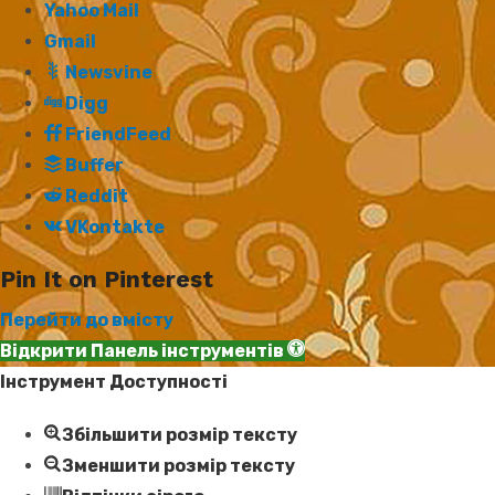
Yahoo Mail
Gmail
Newsvine
Digg
FriendFeed
Buffer
Reddit
VKontakte
Pin It on Pinterest
Перейти до вмісту
Відкрити Панель інструментів
Інструмент Доступності
Збільшити розмір тексту
Зменшити розмір тексту