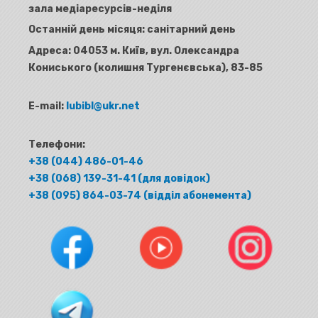
зала медіаресурсів-неділя
Останній день місяця: санітарний день
Адреса:
04053 м. Київ, вул. Олександра
Кониського (колишня Тургенєвська), 83-85
E-mail:
lubibl@ukr.net
Телефони:
+38 (044) 486-01-46
+38 (068) 139-31-41 (для довідок)
+38 (095) 864-03-74 (відділ абонемента)