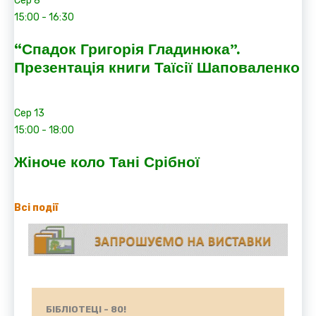
Сер
8
15:00
-
16:30
“Спадок Григорія Гладинюка”.
Презентація книги Таїсії Шаповаленко
Сер
13
15:00
-
18:00
Жіноче коло Тані Срібної
Всі події
БІБЛІОТЕЦІ - 80!