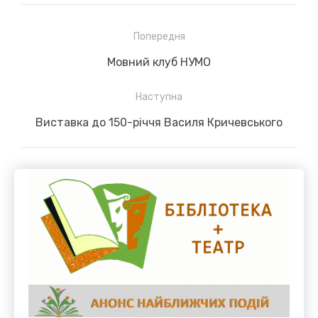
Навігація
Попередня
записів
Previous
Мовний клуб НУМО
post:
Наступна
Next
Виставка до 150-річчя Василя Кричевського
post: