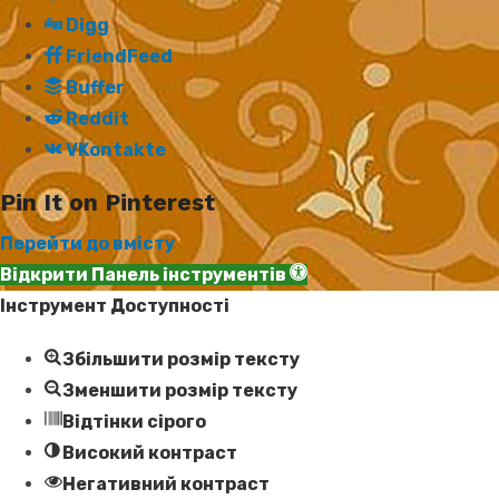
Digg
FriendFeed
Buffer
Reddit
VKontakte
Pin It on Pinterest
Перейти до вмісту
Відкрити Панель інструментів
Інструмент Доступності
Збільшити розмір тексту
Зменшити розмір тексту
Відтінки сірого
Високий контраст
Негативний контраст