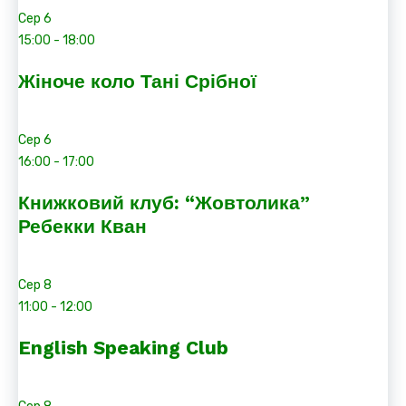
Сер
6
15:00
-
18:00
Жіноче коло Тані Срібної
Сер
6
16:00
-
17:00
Книжковий клуб: “Жовтолика”
Ребекки Кван
Сер
8
11:00
-
12:00
English Speaking Club