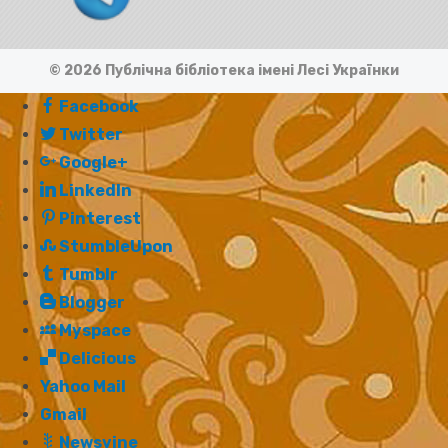
© 2026 Публічна бібліотека імені Лесі Українки
Facebook
Twitter
Google+
LinkedIn
Pinterest
StumbleUpon
Tumblr
Blogger
Myspace
Delicious
Yahoo Mail
Gmail
Newsvine