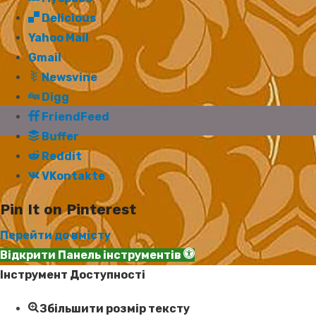
Delicious
Yahoo Mail
Gmail
Newsvine
Digg
FriendFeed
Buffer
Reddit
VKontakte
Pin It on Pinterest
Перейти до вмісту
Відкрити Панель інструментів
Інструмент Доступності
Збільшити розмір тексту