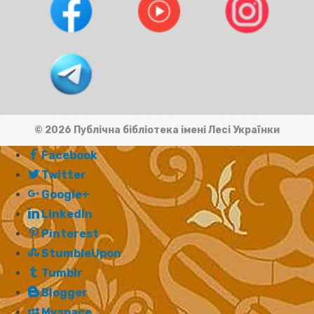
© 2026 Публічна бібліотека імені Лесі Українки
Facebook
Twitter
Google+
LinkedIn
Pinterest
StumbleUpon
Tumblr
Blogger
Myspace