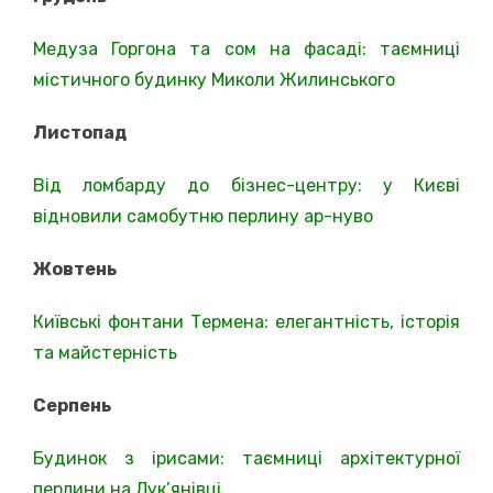
Медуза Горгона та сом на фасаді: таємниці
містичного будинку Миколи Жилинського
Листопад
Від ломбарду до бізнес-центру: у Києві
відновили самобутню перлину ар-нуво
Жовтень
Київські фонтани Термена: елегантність, історія
та майстерність
Серпень
Будинок з ірисами: таємниці архітектурної
перлини на Лук’янівці