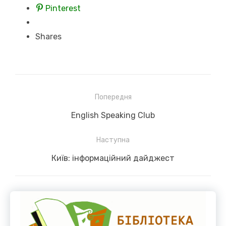
Pinterest
Shares
Навігація
Попередня
записів
Previous
English Speaking Club
post:
Наступна
Next
Київ: інформаційний дайджест
post: